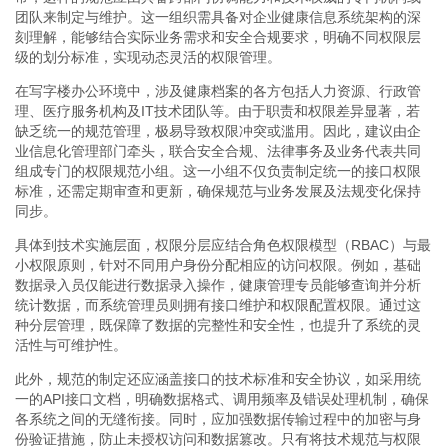
团队来制定与维护。这一组织需具备对企业健康信息系统架构的深
刻理解，能够结合实际业务需求和安全合规要求，明确不同权限层
级的划分标准，实现动态灵活的权限管理。
在写字楼办公环境中，涉及健康档案的各方包括人力资源、行政管
理、医疗服务机构及IT技术团队等。由于职责和权限差异显著，若
缺乏统一的规范管理，极易导致权限冲突或滥用。因此，建议由企
业信息化管理部门牵头，联合安全合规、法律事务及业务代表共同
组成专门的权限规范小组。这一小组不仅负责制定统一的接口权限
标准，还需定期审查和更新，确保规范与业务发展及法规变化保持
同步。
具体到技术实施层面，权限分层应结合角色权限模型（RBAC）与最
小权限原则，针对不同用户身份分配相应的访问权限。例如，基础
数据录入员仅能进行数据录入操作，健康管理专员能够查询并分析
统计数据，而系统管理员则拥有接口维护和权限配置权限。通过这
种分层管理，既保障了数据的完整性和安全性，也提升了系统的灵
活性与可维护性。
此外，规范的制定还应涵盖接口的技术标准和安全协议，如采用统
一的API接口文档，明确数据格式、调用频率及错误处理机制，确保
各系统之间的无缝衔接。同时，应加强数据传输过程中的加密与身
份验证措施，防止未授权访问和数据篡改。只有将技术规范与权限