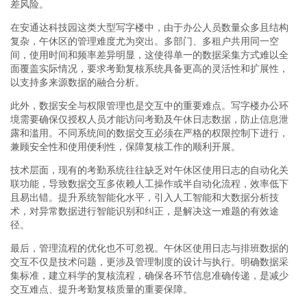
差风险。
在安通达科技园这类大型写字楼中，由于办公人员数量众多且结构
复杂，午休区的管理难度尤为突出。多部门、多租户共用同一空
间，使用时间和频率差异明显，这使得单一的数据采集方式难以全
面覆盖实际情况，要求考勤复核系统具备更高的灵活性和扩展性，
以支持多来源数据的融合分析。
此外，数据安全与权限管理也是交互中的重要难点。写字楼办公环
境需要确保仅授权人员才能访问考勤及午休日志数据，防止信息泄
露和滥用。不同系统间的数据交互必须在严格的权限控制下进行，
兼顾安全性和使用便利性，保障复核工作的顺利开展。
技术层面，现有的考勤系统往往缺乏对午休区使用日志的自动化关
联功能，导致数据交互多依赖人工操作或半自动化流程，效率低下
且易出错。提升系统智能化水平，引入人工智能和大数据分析技
术，对异常数据进行智能识别和纠正，是解决这一难题的有效途
径。
最后，管理流程的优化也不可忽视。午休区使用日志与排班数据的
交互不仅是技术问题，更涉及管理制度的设计与执行。明确数据采
集标准，建立科学的复核流程，确保各环节信息准确传递，是减少
交互难点、提升考勤复核质量的重要保障。