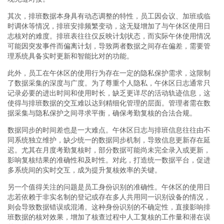
其次，排班数据本身具有动态调整的特性，员工因会议、加班或临
时调休等情况，排班安排频繁变动，这无疑增加了与午休区使用日
志核对的难度。排班表往往仅反映计划状态，而实际午休使用情况
可能因突发事件而偏离计划，导致两者数据之间存在偏差，需要管
理系统具备实时更新和智能比对的功能。
此外，员工在午休区的使用行为存在一定的隐私保护需求，这限制
了数据采集的深度与广度。为了尊重个人隐私，午休区日志通常只
记录必要的进出时间和使用时长，缺乏更详尽的活动轨迹信息，这
使得与排班数据的交互难以达到精细化管理的层面。管理者需在数
据采集与隐私保护之间寻求平衡，确保考勤复核的合法合规。
数据同步的时间差也是一大难点。午休区日志与排班信息往往由不
同系统独立维护，缺少统一的数据同步机制，导致信息更新存在延
迟。尤其在月度考勤复核时，部分数据可能尚未完全录入或更新，
影响复核结果的准确性和及时性。对此，打造统一数据平台，促进
多系统间的实时交互，成为提升复核效率的关键。
另一个值得关注的问题是员工身份识别的准确性。午休区的使用日
志若依赖于非实名制的登记或存在多人共用同一识别设备的情况，
则会导致数据错误或混淆。这种身份识别的不确定性，直接影响排
班数据的核对效果，增加了核查过程中人工复核的工作量和潜在误