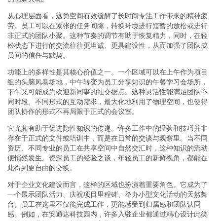
从心理层面看，这类空间有效缓解了长时间专注工作带来的精神疲
劳。员工可以在紧张的任务间隙，转换环境进行短暂的放松或进行
非正式的团队小聚。这种节奏的调节有助于恢复精力，同时，在轻
松状态下进行的交流往往更坦诚、更具建设性，从而加强了团队成
员间的信任与默契。
功能上的多样性是其核心价值之一。一个区域可以在上午作为项目
组的头脑风暴场地，中午转变为员工分享知识的午餐学习会场所，
下午又可能成为欢迎新同事的社交据点。这种灵活性能满足团队不
同时段、不同形式的互动需求，最大化地利用了物理空间，也使得
团队协作的形式不再局限于正式的会议室。
它尤其有助于促进隐性知识的传递。许多工作中的经验和技巧并非
存在于正式的文件或培训中，而是在日常的交谈与观察里。当不同
资历、不同专业的员工在共享空间中自然交汇时，这种知识的流动
便悄然发生。资深员工的经验之谈，年轻员工的新鲜视角，都能在
此得到更自由的交换。
对于企业文化建设而言，这样的区域也扮演着重要角色。它成为了
一个展示团队活力、庆祝项目里程碑、举办小型文化活动的天然舞
台。员工在这里不仅能完成工作，更能感受到归属感和团队认同
感。例如，在安通达科技园内，许多入驻企业都通过精心设计此类