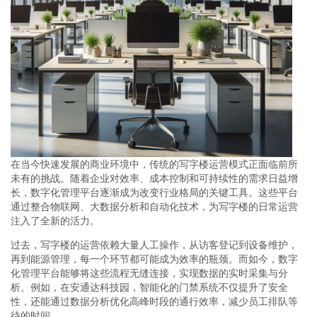
在当今快速发展的商业环境中，传统的写字楼运营模式正面临前所
未有的挑战。随着企业对效率、成本控制和可持续性的需求日益增
长，数字化管理平台逐渐成为改变行业格局的关键工具。这些平台
通过整合物联网、大数据分析和自动化技术，为写字楼的日常运营
注入了全新的活力。
过去，写字楼的运营依赖大量人工操作，从访客登记到设备维护，
再到能源管理，每一个环节都可能成为效率的瓶颈。而如今，数字
化管理平台能够将这些流程无缝连接，实现数据的实时采集与分
析。例如，在安通达科技园，智能化的门禁系统不仅提升了安全
性，还能通过数据分析优化高峰时段的通行效率，减少员工排队等
待的时间。